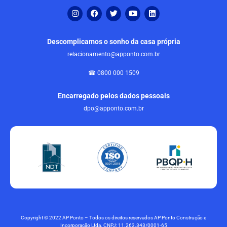
Descomplicamos o sonho da casa própria
relacionamento@apponto.com.br
☎ 0800 000 1509
Encarregado pelos dados pessoais
dpo@apponto.com.br
Copyright © 2022 AP Ponto – Todos os direitos reservados AP Ponto Construção e
Incorporação Ltda. CNPJ: 11.263.343/0001-65