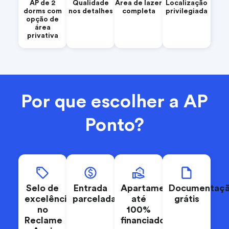
AP de 2
Qualidade
Área de lazer
Localização
dorms com
nos detalhes
completa
privilegiada
opção de
área
privativa
Por que escolher a AP
Ponto?
Selo de
Entrada
Apartamentos
Documentaç
excelência
parcelada
até
grátis
no
100%
Reclame
financiados