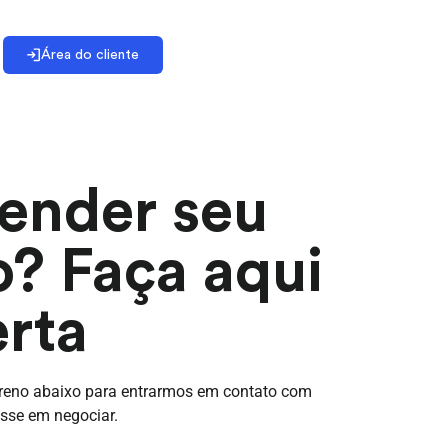
Área do cliente
ender seu
o? Faça aqui
erta
rreno abaixo para entrarmos em contato com
sse em negociar.