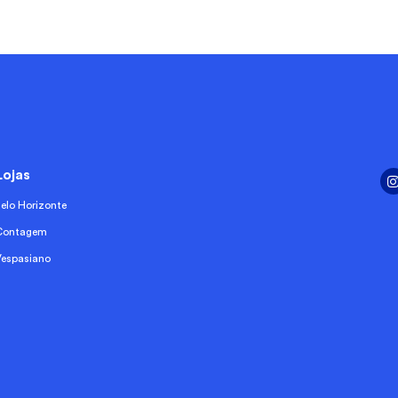
Lojas
Belo Horizonte
Contagem
Vespasiano