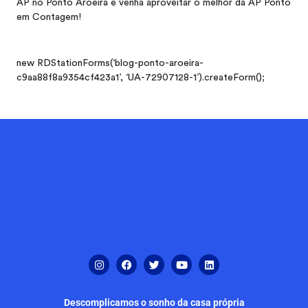
AP no Ponto Aroeira e venha aproveitar o melhor da AP Ponto
em Contagem!
new RDStationForms(‘blog-ponto-aroeira-
c9aa88f8a9354cf423a1’, ‘UA-72907128-1’).createForm();
Descomplicamos o sonho da casa própria