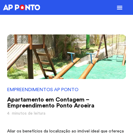
Enviar Docu
EMPREENDIMENTOS AP PONTO
Apartamento em Contagem –
Empreendimento Ponto Aroeira
4
minutos de leitura
Aliar os benefícios da localização ao imóvel ideal que ofereça